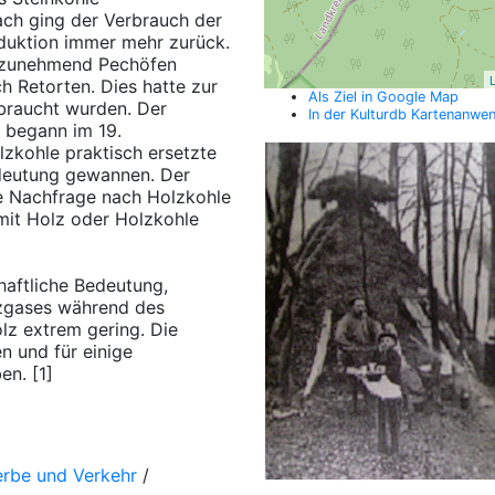
ach ging der Verbrauch der
oduktion immer mehr zurück.
 zunehmend Pechöfen
L
 Retorten. Dies hatte zur
Als Ziel in Google Map
braucht wurden. Der
In der Kulturdb Kartenanwe
i begann im 19.
lzkohle praktisch ersetzte
edeutung gewannen. Der
ke Nachfrage nach Holzkohle
it Holz oder Holzkohle
haftliche Bedeutung,
lzgases während des
z extrem gering. Die
n und für einige
n. [1]
erbe und Verkehr
/