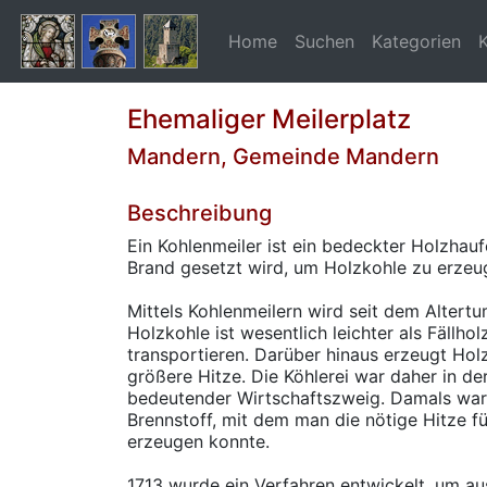
Home
Suchen
Kategorien
Ehemaliger Meilerplatz
Mandern, Gemeinde Mandern
Beschreibung
Ein Kohlenmeiler ist ein bedeckter Holzhauf
Brand gesetzt wird, um Holzkohle zu erzeu
Mittels Kohlenmeilern wird seit dem Altertu
Holzkohle ist wesentlich leichter als Fällho
transportieren. Darüber hinaus erzeugt Hol
größere Hitze. Die Köhlerei war daher in de
bedeutender Wirtschaftszweig. Damals war
Brennstoff, mit dem man die nötige Hitze f
erzeugen konnte.
1713 wurde ein Verfahren entwickelt, um au