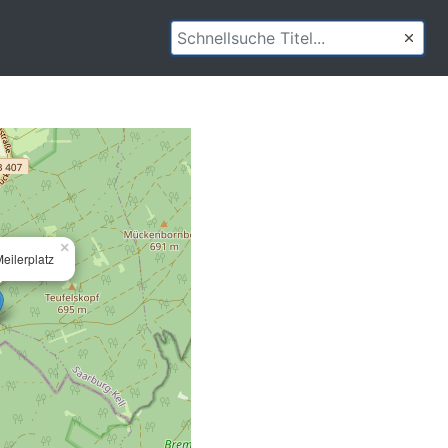
×
eilerplatz