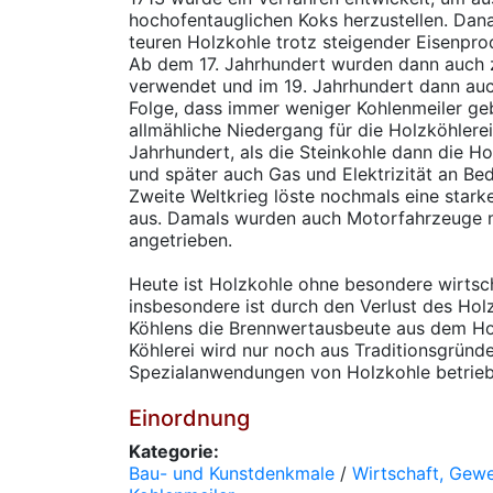
hochofentauglichen Koks herzustellen. Dan
teuren Holzkohle trotz steigender Eisenpr
Ab dem 17. Jahrhundert wurden dann auch
verwendet und im 19. Jahrhundert dann auch
Folge, dass immer weniger Kohlenmeiler ge
allmähliche Niedergang für die Holzköhlere
Jahrhundert, als die Steinkohle dann die Ho
und später auch Gas und Elektrizität an B
Zweite Weltkrieg löste nochmals eine star
aus. Damals wurden auch Motorfahrzeuge m
angetrieben.
Heute ist Holzkohle ohne besondere wirtsc
insbesondere ist durch den Verlust des Ho
Köhlens die Brennwertausbeute aus dem Hol
Köhlerei wird nur noch aus Traditionsgründe
Spezialanwendungen von Holzkohle betriebe
Einordnung
Kategorie:
Bau- und Kunstdenkmale
/
Wirtschaft, Gew