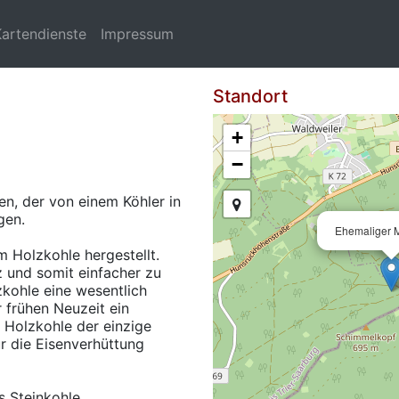
Kartendienste
Impressum
Standort
+
−
en, der von einem Köhler in
gen.
Ehemaliger M
m Holzkohle hergestellt.
lz und somit einfacher zu
zkohle eine wesentlich
r frühen Neuzeit ein
 Holzkohle der einzige
ür die Eisenverhüttung
s Steinkohle