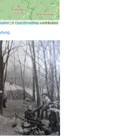
eaflet
| ©
OpenStreetMap
contributors
ndung