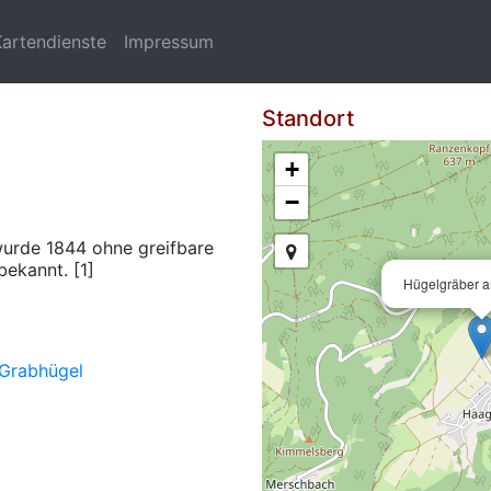
Kartendienste
Impressum
Standort
+
−
wurde 1844 ohne greifbare
bekannt. [1]
Hügelgräber 
Grabhügel