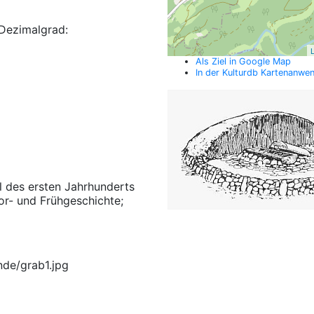
Dezimalgrad:
L
Als Ziel in Google Map
In der Kulturdb Kartenanwe
l des ersten Jahrhunderts
or- und Frühgeschichte;
nde/grab1.jpg