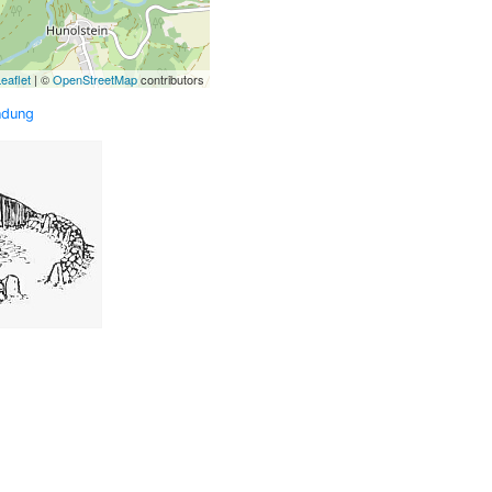
eaflet
| ©
OpenStreetMap
contributors
ndung