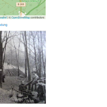
eaflet
| ©
OpenStreetMap
contributors
ndung