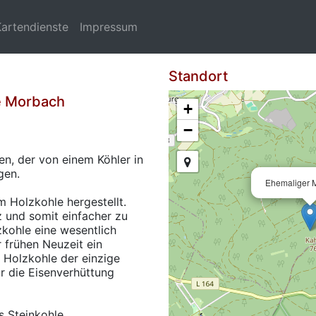
Kartendienste
Impressum
Standort
e Morbach
+
−
en, der von einem Köhler in
gen.
Ehemaliger M
m Holzkohle hergestellt.
lz und somit einfacher zu
zkohle eine wesentlich
r frühen Neuzeit ein
 Holzkohle der einzige
ür die Eisenverhüttung
s Steinkohle