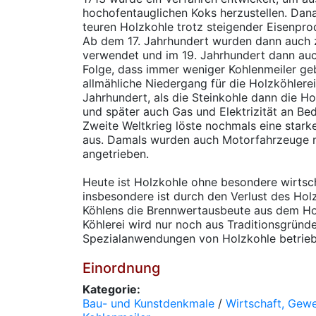
hochofentauglichen Koks herzustellen. Dan
teuren Holzkohle trotz steigender Eisenpr
Ab dem 17. Jahrhundert wurden dann auch
verwendet und im 19. Jahrhundert dann auch
Folge, dass immer weniger Kohlenmeiler ge
allmähliche Niedergang für die Holzköhlere
Jahrhundert, als die Steinkohle dann die Ho
und später auch Gas und Elektrizität an B
Zweite Weltkrieg löste nochmals eine star
aus. Damals wurden auch Motorfahrzeuge m
angetrieben.
Heute ist Holzkohle ohne besondere wirtsc
insbesondere ist durch den Verlust des Ho
Köhlens die Brennwertausbeute aus dem Hol
Köhlerei wird nur noch aus Traditionsgründe
Spezialanwendungen von Holzkohle betriebe
Einordnung
Kategorie:
Bau- und Kunstdenkmale
/
Wirtschaft, Gew