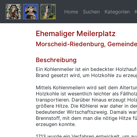
Home
Suchen
Kategorien
Ehemaliger Meilerplatz
Morscheid-Riedenburg, Gemeind
Beschreibung
Ein Kohlenmeiler ist ein bedeckter Holzhauf
Brand gesetzt wird, um Holzkohle zu erzeu
Mittels Kohlenmeilern wird seit dem Altertu
Holzkohle ist wesentlich leichter als Fällho
transportieren. Darüber hinaus erzeugt Hol
größere Hitze. Die Köhlerei war daher in de
bedeutender Wirtschaftszweig. Damals war
Brennstoff, mit dem man die nötige Hitze f
erzeugen konnte.
1713 wurde ein Verfahren entwickelt, um au