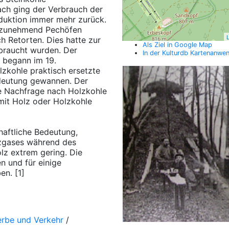
ach ging der Verbrauch der
oduktion immer mehr zurück.
 zunehmend Pechöfen
L
 Retorten. Dies hatte zur
Als Ziel in Google Map
braucht wurden. Der
In der Kulturdb Kartenanwe
i begann im 19.
lzkohle praktisch ersetzte
edeutung gewannen. Der
ke Nachfrage nach Holzkohle
it Holz oder Holzkohle
haftliche Bedeutung,
lzgases während des
z extrem gering. Die
n und für einige
n. [1]
erbe und Verkehr
/