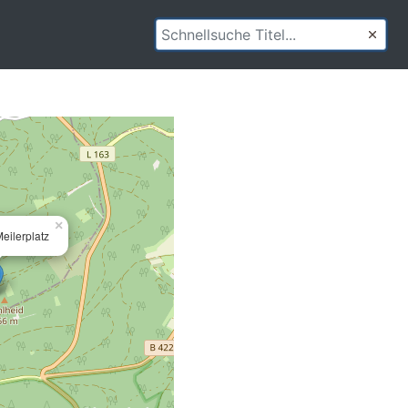
×
eilerplatz