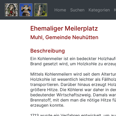
Home
Suchen
Kategorien
Ehemaliger Meilerplatz
Muhl, Gemeinde Neuhütten
Beschreibung
Ein Kohlenmeiler ist ein bedeckter Holzhauf
Brand gesetzt wird, um Holzkohle zu erzeu
Mittels Kohlenmeilern wird seit dem Altertu
Holzkohle ist wesentlich leichter als Fällho
transportieren. Darüber hinaus erzeugt Hol
größere Hitze. Die Köhlerei war daher in de
bedeutender Wirtschaftszweig. Damals war
Brennstoff, mit dem man die nötige Hitze f
erzeugen konnte.
1713 wurde ein Verfahren entwickelt, um au