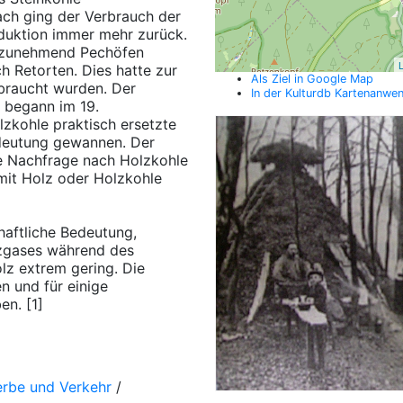
ach ging der Verbrauch der
oduktion immer mehr zurück.
 zunehmend Pechöfen
L
 Retorten. Dies hatte zur
Als Ziel in Google Map
braucht wurden. Der
In der Kulturdb Kartenanwe
i begann im 19.
lzkohle praktisch ersetzte
edeutung gewannen. Der
ke Nachfrage nach Holzkohle
it Holz oder Holzkohle
haftliche Bedeutung,
lzgases während des
z extrem gering. Die
n und für einige
n. [1]
erbe und Verkehr
/