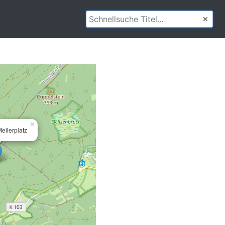
×
eilerplatz