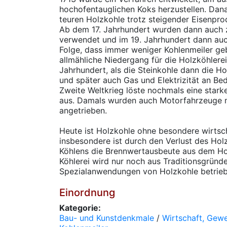
hochofentauglichen Koks herzustellen. Dan
teuren Holzkohle trotz steigender Eisenpr
Ab dem 17. Jahrhundert wurden dann auch
verwendet und im 19. Jahrhundert dann auch
Folge, dass immer weniger Kohlenmeiler ge
allmähliche Niedergang für die Holzköhlere
Jahrhundert, als die Steinkohle dann die Ho
und später auch Gas und Elektrizität an B
Zweite Weltkrieg löste nochmals eine star
aus. Damals wurden auch Motorfahrzeuge m
angetrieben.
Heute ist Holzkohle ohne besondere wirtsc
insbesondere ist durch den Verlust des Ho
Köhlens die Brennwertausbeute aus dem Hol
Köhlerei wird nur noch aus Traditionsgründe
Spezialanwendungen von Holzkohle betriebe
Einordnung
Kategorie:
Bau- und Kunstdenkmale
/
Wirtschaft, Gew