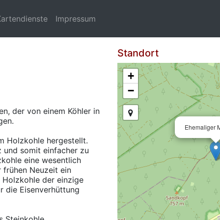
Kartendienste
Impressum
Standort
+
−
en, der von einem Köhler in
gen.
Ehemaliger M
m Holzkohle hergestellt.
lz und somit einfacher zu
zkohle eine wesentlich
r frühen Neuzeit ein
 Holzkohle der einzige
ür die Eisenverhüttung
s Steinkohle