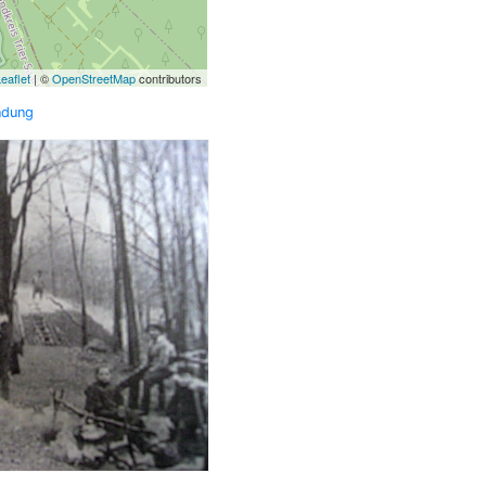
eaflet
| ©
OpenStreetMap
contributors
ndung