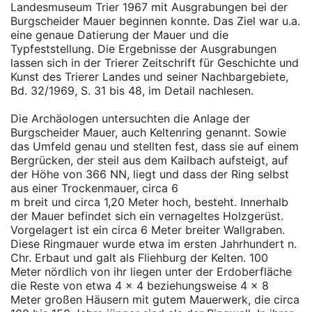
Landesmuseum Trier 1967 mit Ausgrabungen bei der
Burgscheider Mauer beginnen konnte. Das Ziel war u.a.
eine genaue Datierung der Mauer und die
Typfeststellung. Die Ergebnisse der Ausgrabungen
lassen sich in der Trierer Zeitschrift für Geschichte und
Kunst des Trierer Landes und seiner Nachbargebiete,
Bd. 32/1969, S. 31 bis 48, im Detail nachlesen.
Die Archäologen untersuchten die Anlage der
Burgscheider Mauer, auch Keltenring genannt. Sowie
das Umfeld genau und stellten fest, dass sie auf einem
Bergrücken, der steil aus dem Kailbach aufsteigt, auf
der Höhe von 366 NN, liegt und dass der Ring selbst
aus einer Trockenmauer, circa 6
m breit und circa 1,20 Meter hoch, besteht. Innerhalb
der Mauer befindet sich ein vernageltes Holzgerüst.
Vorgelagert ist ein circa 6 Meter breiter Wallgraben.
Diese Ringmauer wurde etwa im ersten Jahrhundert n.
Chr. Erbaut und galt als Fliehburg der Kelten. 100
Meter nördlich von ihr liegen unter der Erdoberfläche
die Reste von etwa 4 x 4 beziehungsweise 4 x 8
Meter großen Häusern mit gutem Mauerwerk, die circa