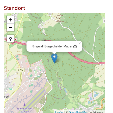
Standort
+
−
×
Ringwall Burgscheider Mauer (2)
Leaflet
| ©
OpenStreetMap
contributors