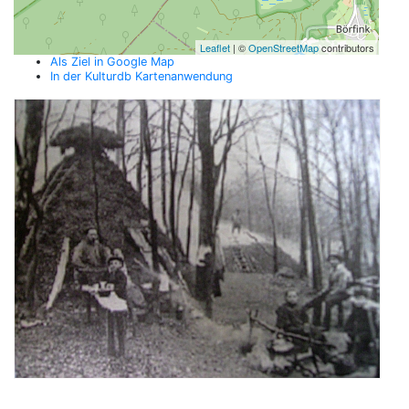
Leaflet
| ©
OpenStreetMap
contributors
Als Ziel in Google Map
In der Kulturdb Kartenanwendung