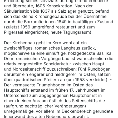
Errichtung seines Noviziats durchgreifend erneuerte
und überbaute, 1606 Konsekration. Nach der
Säkularisation bis 1837 als Salzlager genutzt, befand
sich das kleine Kirchengebäude bei der Übernahme
durch die Borromäerinnen 1849 in baufälligem Zustand
(zuletzt 1959 umgreifend restauriert und zum
Pilgersaal eingerichtet, heute Tagungsraum).
Der Kirchenbau geht im Kern wohl auf ein
zweischiffiges, romanisches Langhaus zurück,
möglicherweise eine einhüftige, holzgedeckte Basilika.
Dem romanischen Vorgängerbau ist wahrscheinlich die
relativ enggestellte Scheidarkatur zwischen Haupt-
und Nordseitenschiff zuzuschreiben: Fünf Rundbögen,
darunter ein engerer und niedrigerer im Osten, setzen
über quadratischen Pfeilern an (um 1958 verkleidet). -
Der vermauerte Triumphbogen im Osten des
Hauptschiffs entstand im frühen 17. Jahrhundert im
Unterschied zum abgegangenen Hauptchor ist in
einem kleinen Anraum östlich des Seitenschiffs die
(aufgrund nachträglicher Veränderungen)
unregelmäßige, vor allem im Deckenbereich gerundete
Innenwand des alten Nebenchors bewahrt.