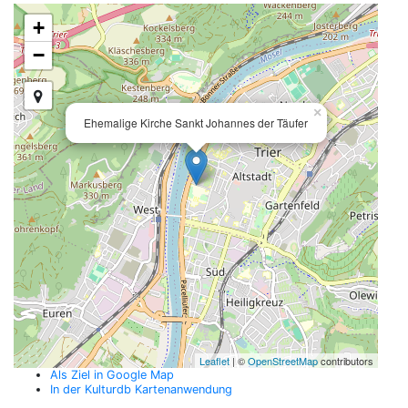
+
−
×
Ehemalige Kirche Sankt Johannes der Täufer
Leaflet
| ©
OpenStreetMap
contributors
Als Ziel in Google Map
In der Kulturdb Kartenanwendung