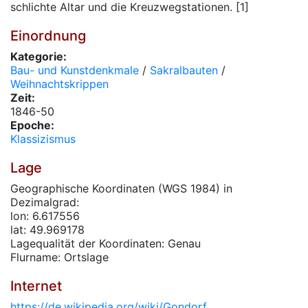
schlichte Altar und die Kreuzwegstationen. [1]
Einordnung
Kategorie:
Bau- und Kunstdenkmale
/
Sakralbauten
/
Weihnachtskrippen
Zeit:
1846-50
Epoche:
Klassizismus
Lage
Geographische Koordinaten (WGS 1984) in
Dezimalgrad:
lon: 6.617556
lat: 49.969178
Lagequalität der Koordinaten: Genau
Flurname: Ortslage
Internet
https://de.wikipedia.org/wiki/Gondorf