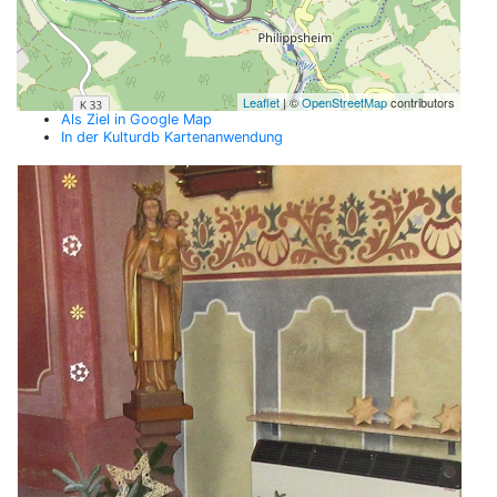
Leaflet
| ©
OpenStreetMap
contributors
Als Ziel in Google Map
In der Kulturdb Kartenanwendung