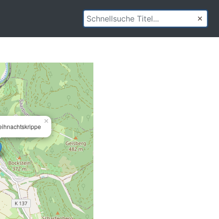
×
eihnachtskrippe