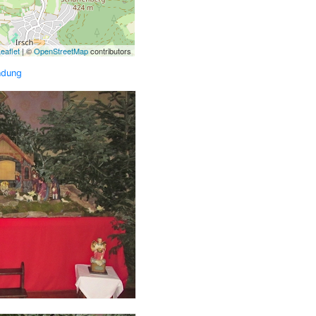
eaflet
| ©
OpenStreetMap
contributors
ndung