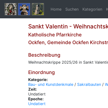
Home
Suchen
Kategorien
Sankt Valentin - Weihnachts
Katholische Pfarrkirche
Ockfen, Gemeinde Ockfen Kirchst
Beschreibung
Weihnachtskrippe 2025/26 in Sankt Valentin
Einordnung
Kategorie:
Bau- und Kunstdenkmale
/
Sakralbauten
/
W
Zeit:
Undatiert
Epoche:
Undatiert