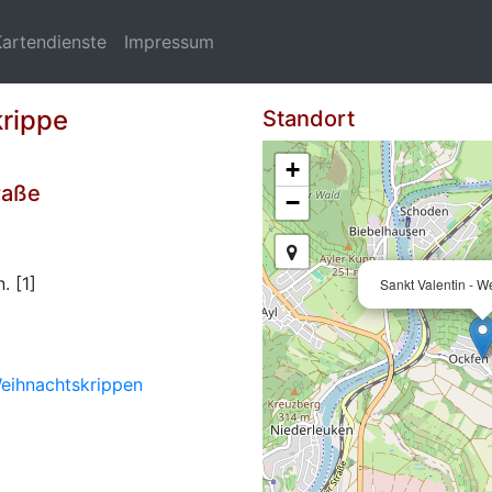
Kartendienste
Impressum
krippe
Standort
+
raße
−
. [1]
Sankt Valentin - W
eihnachtskrippen