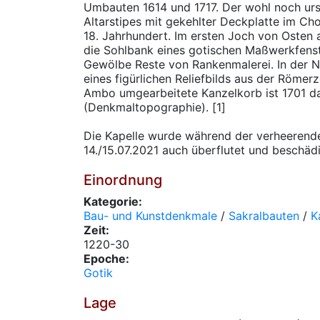
Umbauten 1614 und 1717. Der wohl noch ur
Altarstipes mit gekehlter Deckplatte im Ch
18. Jahrhundert. Im ersten Joch von Osten a
die Sohlbank eines gotischen Maßwerkfenst
Gewölbe Reste von Rankenmalerei. In der
eines figürlichen Reliefbilds aus der Römerz
Ambo umgearbeitete Kanzelkorb ist 1701 da
(Denkmaltopographie). [1]
Die Kapelle wurde während der verheeren
14./15.07.2021 auch überflutet und beschädi
Einordnung
Kategorie:
Bau- und Kunstdenkmale
/
Sakralbauten
/
K
Zeit:
1220-30
Epoche:
Gotik
Lage