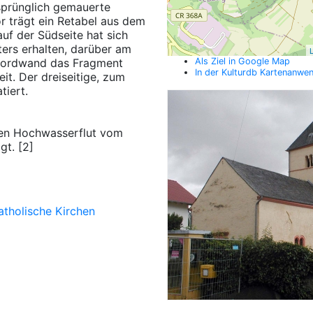
sprünglich gemauerte
or trägt ein Retabel aus dem
uf der Südseite hat sich
ers erhalten, darüber am
L
 Nordwand das Fragment
Als Ziel in Google Map
In der Kulturdb Kartenanwe
eit. Der dreiseitige, zum
tiert.
den Hochwasserflut vom
gt. [2]
atholische Kirchen