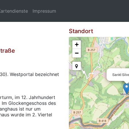
Kartendienste
Impressum
Standort
+
traße
−
0). Westportal bezeichnet
Sankt Silve
rturm, im 12. Jahrhundert
t. Im Glockengeschoss des
anghaus ist nur um
haus wurde im 2. Viertel