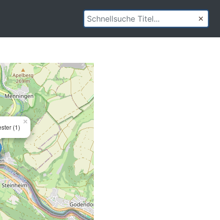
×
ster (1)