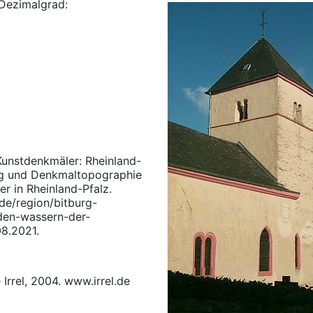
Dezimalgrad:
Kunstdenkmäler: Rheinland-
lag und Denkmaltopographie
r in Rheinland-Pfalz.
de/region/bitburg-
den-wassern-der-
08.2021.
rrel, 2004. www.irrel.de