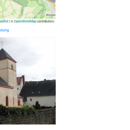
eaflet
| ©
OpenStreetMap
contributors
ndung