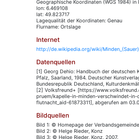
Geographische Koordinaten (WGS 1984) in 
lon: 6.469108
lat: 49.823717
Lagequalität der Koordinaten: Genau
Flurname: Ortslage
Internet
http://de.wikipedia.org/wiki/Minden_(Sauer)
Datenquellen
[1] Georg Dehio: Handbuch der deutschen 
Pfalz, Saarland, 1984. Deutscher Kunstver
Bundesrepublik Deutschland, Kulturdenkmäle
[2] Volksfreund+ [https://www.volksfreund.
pruem/kapelle-in-minden-verschwindet-in-
flutnacht_aid-61873311], abgerufen am 03.
Bildquellen
Bild 1: © Homepage der Verbandsgemeinde I
Bild 2: © Helge Rieder, Konz
Bild 3: © Helge Rieder, Konz, 2007.