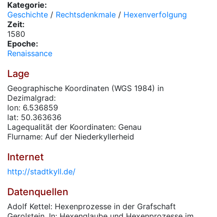
Kategorie:
Geschichte
/
Rechtsdenkmale
/
Hexenverfolgung
Zeit:
1580
Epoche:
Renaissance
Lage
Geographische Koordinaten (WGS 1984) in
Dezimalgrad:
lon: 6.536859
lat: 50.363636
Lagequalität der Koordinaten: Genau
Flurname: Auf der Niederkyllerheid
Internet
http://stadtkyll.de/
Datenquellen
Adolf Kettel: Hexenprozesse in der Grafschaft
Gerolstein. In: Hexenglaube und Hexenprozesse im