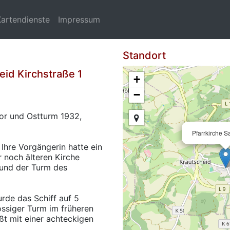
Kartendienste
Impressum
Standort
id Kirchstraße 1
+
−
hor und Ostturm 1932,
Pfarrkirche S
. Ihre Vorgängerin hatte ein
er noch älteren Kirche
 und der Turm des
rde das Schiff auf 5
ossiger Turm im früheren
eßt mit einer achteckigen