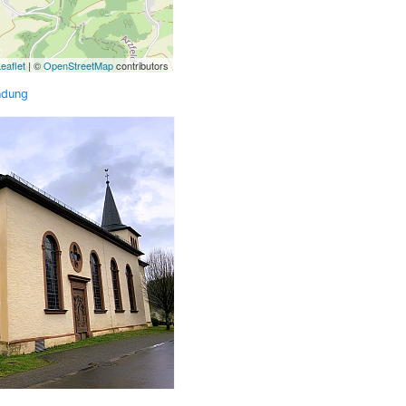
eaflet
| ©
OpenStreetMap
contributors
ndung