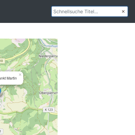
×
ankt Martin