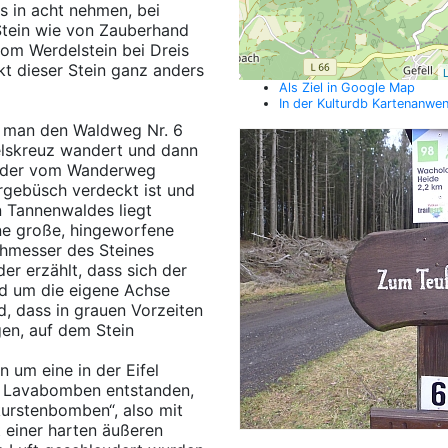
ns in acht nehmen, bei
Stein wie von Zauberhand
om Werdelstein bei Dreis
kt dieser Stein ganz anders
L
Als Ziel in Google Map
In der Kulturdb Kartenanwe
n man den Waldweg Nr. 6
felskreuz wandert und dann
, der vom Wanderweg
gebüsch verdeckt ist und
n Tannenwaldes liegt
ine große, hingeworfene
chmesser des Steines
er erzählt, dass sich der
nd um die eigene Achse
d, dass in grauen Vorzeiten
en, auf dem Stein
n um eine in der Eifel
e Lavabomben entstanden,
urstenbomben“, also mit
t einer harten äußeren