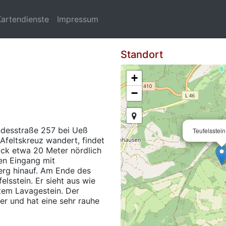
Kartendienste
Impressum
Standort
+
−
desstraße 257 bei Ueß
Teufelsstei
 Afeltskreuz wandert, findet
ick etwa 20 Meter nördlich
en Eingang mit
erg hinauf. Am Ende des
lsstein. Er sieht aus wie
tem Lavagestein. Der
r und hat eine sehr rauhe