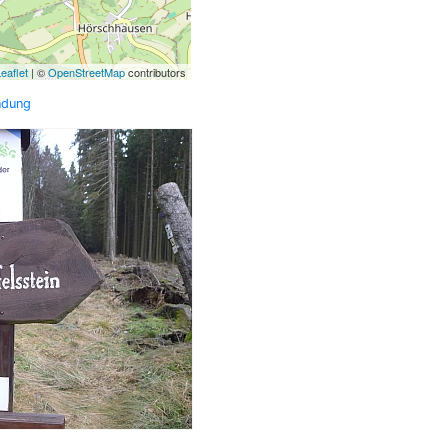
eaflet
| ©
OpenStreetMap
contributors
ndung