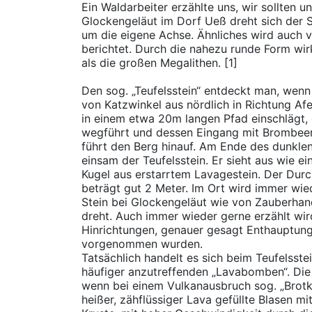
Ein Waldarbeiter erzählte uns, wir sollten u
Glockengeläut im Dorf Ueß dreht sich der 
um die eigene Achse. Ähnliches wird auch v
berichtet. Durch die nahezu runde Form wir
als die großen Megalithen. [1]
Den sog. „Teufelsstein“ entdeckt man, wen
von Katzwinkel aus nördlich in Richtung A
in einem etwa 20m langen Pfad einschlägt
wegführt und dessen Eingang mit Brombeer
führt den Berg hinauf. Am Ende des dunkle
einsam der Teufelsstein. Er sieht aus wie e
Kugel aus erstarrtem Lavagestein. Der Dur
beträgt gut 2 Meter. Im Ort wird immer wied
Stein bei Glockengeläut wie von Zauberha
dreht. Auch immer wieder gerne erzählt wir
Hinrichtungen, genauer gesagt Enthauptung
vorgenommen wurden.
Tatsächlich handelt es sich beim Teufelsstei
häufiger anzutreffenden „Lavabomben“. Di
wenn bei einem Vulkanausbruch sog. „Brotk
heißer, zähflüssiger Lava gefüllte Blasen mi