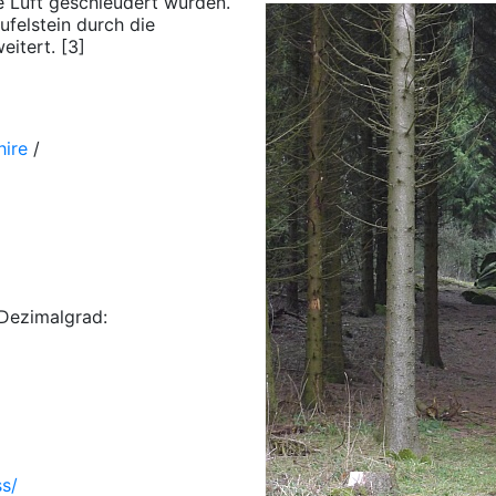
e Luft geschleudert wurden.
felstein durch die
itert. [3]
hire
/
Dezimalgrad:
s/