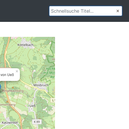
×
n von Ueß