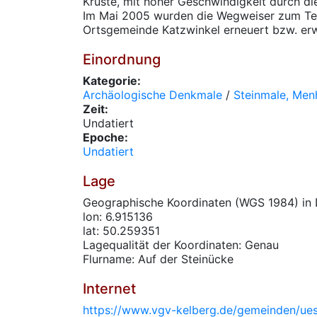
Kruste, mit hoher Geschwindigkeit durch di
Im Mai 2005 wurden die Wegweiser zum Teu
Ortsgemeinde Katzwinkel erneuert bzw. erwe
Einordnung
Kategorie:
Archäologische Denkmale
/
Steinmale, Men
Zeit:
Undatiert
Epoche:
Undatiert
Lage
Geographische Koordinaten (WGS 1984) in 
lon: 6.915136
lat: 50.259351
Lagequalität der Koordinaten: Genau
Flurname: Auf der Steinücke
Internet
https://www.vgv-kelberg.de/gemeinden/ues