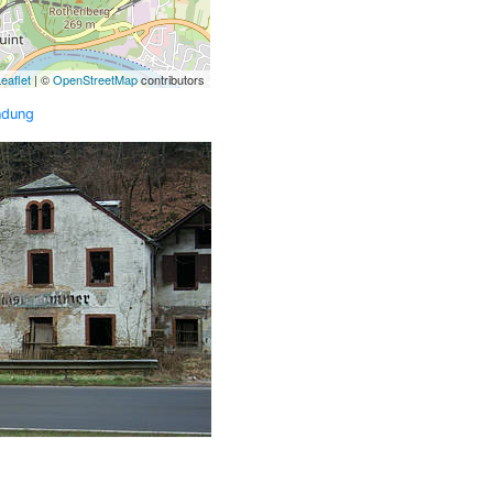
eaflet
| ©
OpenStreetMap
contributors
ndung