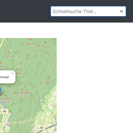
×
ammer