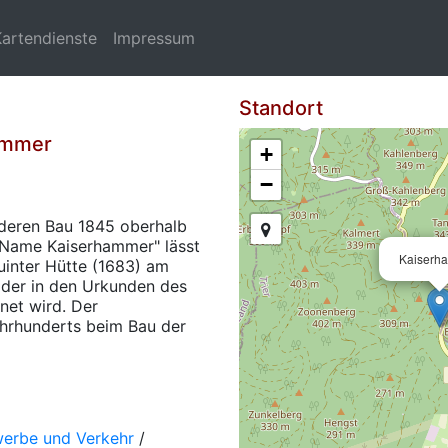
Kartendienste
Impressum
Standort
hammer
+
−
 deren Bau 1845 oberhalb
Name Kaiserhammer" lässt
Kaiserh
uinter Hütte (1683) am
 der in den Urkunden des
net wird. Der
hrhunderts beim Bau der
werbe und Verkehr
/