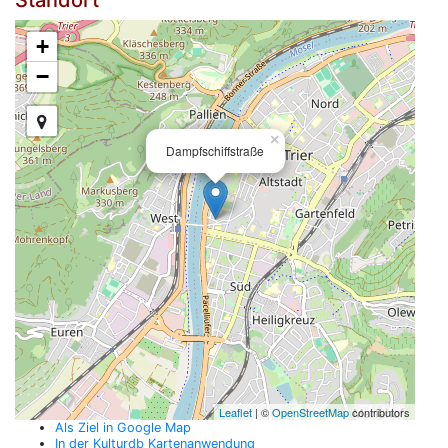
Standort
+
−
×
Dampfschiffstraße
Leaflet
| ©
OpenStreetMap
contributors
Als Ziel in Google Map
In der Kulturdb Kartenanwendung