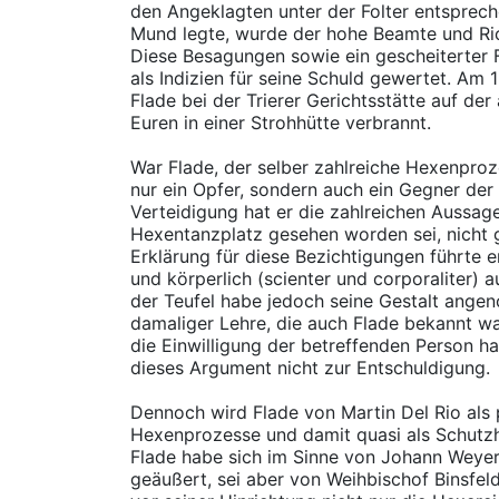
den Angeklagten unter der Folter entsprec
Mund legte, wurde der hohe Beamte und Ri
Diese Besagungen sowie ein gescheiterter
als Indizien für seine Schuld gewertet. Am
Flade bei der Trierer Gerichtsstätte auf der
Euren in einer Strohhütte verbrannt.
War Flade, der selber zahlreiche Hexenproze
nur ein Opfer, sondern auch ein Gegner der
Verteidigung hat er die zahlreichen Aussag
Hexentanzplatz gesehen worden sei, nicht gr
Erklärung für diese Bezichtigungen führte er
und körperlich (scienter und corporaliter)
der Teufel habe jedoch seine Gestalt ang
damaliger Lehre, die auch Flade bekannt wa
die Einwilligung der betreffenden Person h
dieses Argument nicht zur Entschuldigung.
Dennoch wird Flade von Martin Del Rio als
Hexenprozesse und damit quasi als Schutzh
Flade habe sich im Sinne von Johann Weye
geäußert, sei aber von Weihbischof Binsfel