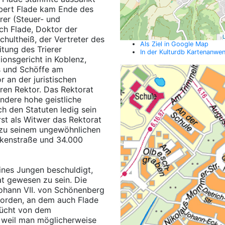
ubert Flade kam Ende des
rer (Steuer- und
ich Flade, Doktor der
L
chultheiß, der Vertreter des
Als Ziel in Google Map
eitung des Trierer
In der Kulturdb Kartenanwe
ionsgericht in Koblenz,
s und Schöffe am
 an der juristischen
eren Rektor. Das Rektorat
ndere hohe geistliche
h den Statuten ledig sein
rst als Witwer das Rektorat
n zu seinem ungewöhnlichen
ückenstraße und 34.000
nes Jungen beschuldigt,
t gewesen zu sein. Die
Johann VII. von Schönenberg
worden, an dem auch Flade
erücht von dem
d weil man möglicherweise