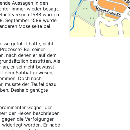
hende Aussagen in den
chter immer wieder besagt.
 Fluchtversuch 1588 wurden
 18. September 1589 wurde
 anderen Moselseite bei
sse geführt hatte, nicht
 Prozesse? Bei seiner
en, nach denen er auf dem
undsätzlich bestritten. Als
 an, er sei nicht bewusst
 auf dem Sabbat gewesen,
enommen. Doch nach
r, musste der Teufel dazu
aben. Deshalb genügte
 prominenter Gegner der
err der Hexen beschrieben.
r gegen die Verfolgungen
d widerlegt worden. Er habe