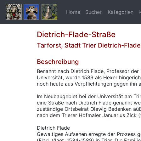
Home
Suchen
Kategorien
Dietrich-Flade-Straße
Tarforst, Stadt Trier Dietrich-Flad
Beschreibung
Benannt nach Dietrich Flade, Professor der
Universität, wurde 1589 als Hexer hingericht
noch heute aus Verpflichtungen gegen ihn an 
Im Neubaugebiet bei der Universität am Trim
eine Straße nach Dietrich Flade genannt w
zuständige Ortsbeirat Olewig Bedenken äüß
nach dem Trierer Hofmaler Januarius Zick (
Dietrich Flade
Gewaltiges Aufsehen erregte der Prozess ge
(Flad, Vlaet, 1534-1589) in Trier. Die Fami