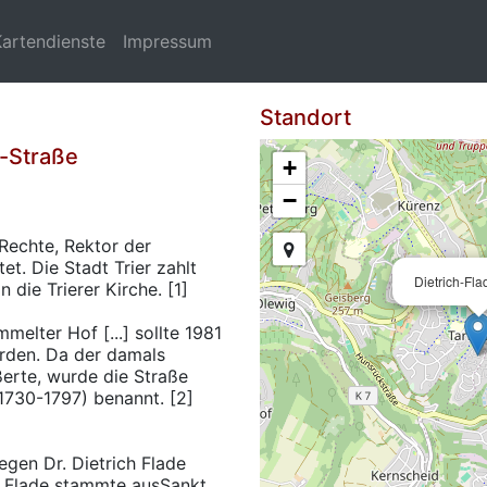
Kartendienste
Impressum
Standort
e-Straße
+
−
 Rechte, Rektor der
et. Die Stadt Trier zahlt
Dietrich-Fla
die Trierer Kirche. [1]
melter Hof [...] sollte 1981
erden. Da der damals
erte, wurde die Straße
1730-1797) benannt. [2]
gen Dr. Dietrich Flade
lie Flade stammte ausSankt