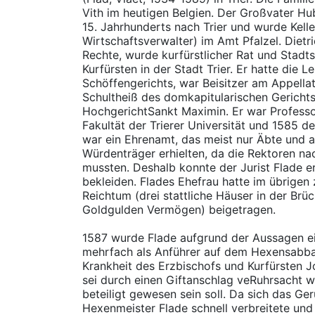
Vith im heutigen Belgien. Der Großvater H
15. Jahrhunderts nach Trier und wurde Kelle
Wirtschaftsverwalter) im Amt Pfalzel. Dietr
Rechte, wurde kurfürstlicher Rat und Stadts
Kurfürsten in der Stadt Trier. Er hatte die L
Schöffengerichts, war Beisitzer am Appellat
Schultheiß des domkapitularischen Gericht
HochgerichtSankt Maximin. Er war Professor
Fakultät der Trierer Universität und 1585 d
war ein Ehrenamt, das meist nur Äbte und a
Würdenträger erhielten, da die Rektoren nac
mussten. Deshalb konnte der Jurist Flade e
bekleiden. Flades Ehefrau hatte im übrige
Reichtum (drei stattliche Häuser in der Br
Goldgulden Vermögen) beigetragen.
1587 wurde Flade aufgrund der Aussagen ei
mehrfach als Anführer auf dem Hexensabba
Krankheit des Erzbischofs und Kurfürsten 
sei durch einen Giftanschlag veRuhrsacht 
beteiligt gewesen sein soll. Da sich das G
Hexenmeister Flade schnell verbreitete un