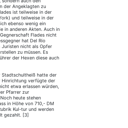
i, sondern auch den
n der Angeklagten zu
ades ist teilweise in der
York) und teilweise in der
 sich ebenso wenig ein
ie in anderen Akten. Auch in
 Gegnerschaft Flades nicht
essgegner hat Del Rio
Juristen nicht als Opfer
arstellen zu müssen. Es
führer der Hexen diese auch
 Stadtschultheiß hatte der
r Hinrichtung verfügte der
 nicht etwa erlassen würden,
er Pfarrer zur
 Noch heute stehen
ass in Höhe von 710,- DM
Rubrik Kul-tur und werden
t gezahlt. [3]