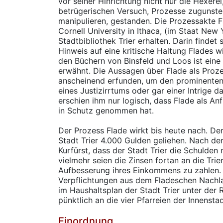
vor seiner Hinrichtung nicht nur die Hexere
betrügerischen Versuch, Prozesse zugunste
manipulieren, gestanden. Die Prozessakte Fl
Cornell University in Ithaca, (im Staat New 
Stadtbibliothek Trier erhalten. Darin findet
Hinweis auf eine kritische Haltung Flades w
den Büchern von Binsfeld und Loos ist eine
erwähnt. Die Aussagen über Flade als Proz
anscheinend erfunden, um den prominenten 
eines Justizirrtums oder gar einer Intrige d
erschien ihm nur logisch, dass Flade als An
in Schutz genommen hat.
Der Prozess Flade wirkt bis heute nach. Der
Stadt Trier 4.000 Gulden geliehen. Nach de
Kurfürst, dass der Stadt Trier die Schulden
vielmehr seien die Zinsen fortan an die Trier
Aufbesserung ihres Einkommens zu zahlen.
Verpflichtungen aus dem Fladeschen Nachl
im Haushaltsplan der Stadt Trier unter der 
pünktlich an die vier Pfarreien der Innenstad
Einordnung