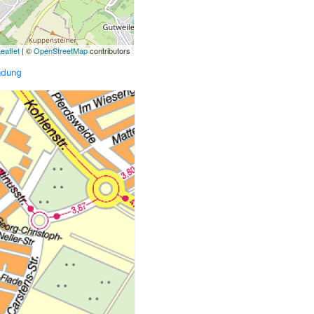
eaflet
| ©
OpenStreetMap
contributors
ndung