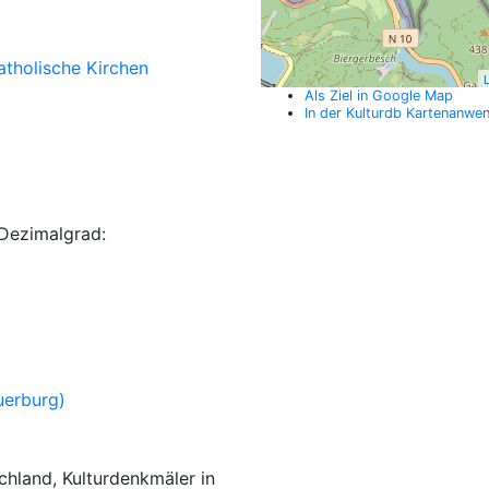
atholische Kirchen
L
Als Ziel in Google Map
In der Kulturdb Kartenanwe
Dezimalgrad:
uerburg)
hland, Kulturdenkmäler in