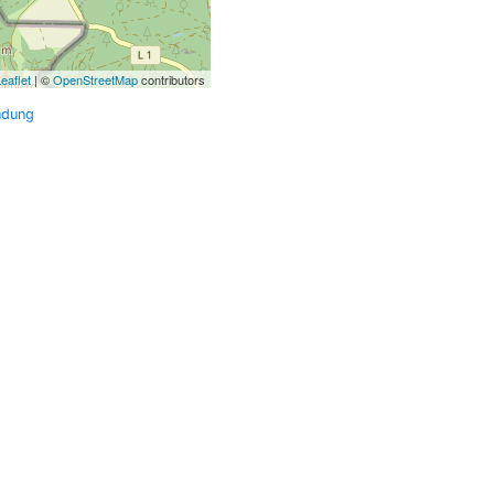
eaflet
| ©
OpenStreetMap
contributors
ndung