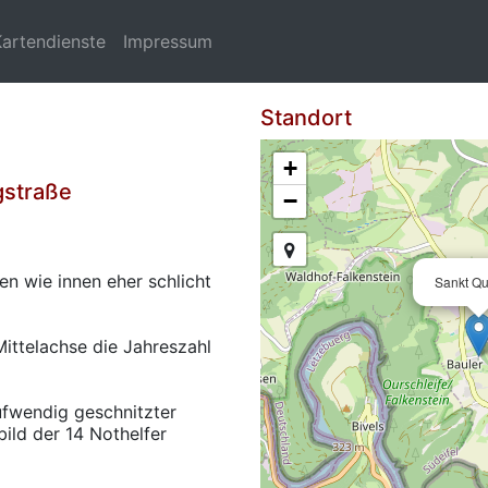
Kartendienste
Impressum
Standort
+
gstraße
−
en wie innen eher schlicht
Sankt Qu
Mittelachse die Jahreszahl
aufwendig geschnitzter
bild der 14 Nothelfer