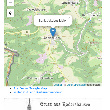
−
×
Sankt Jakobus Major
Leaflet
| ©
OpenStreetMap
contributors
Als Ziel in Google Map
In der Kulturdb Kartenanwendung