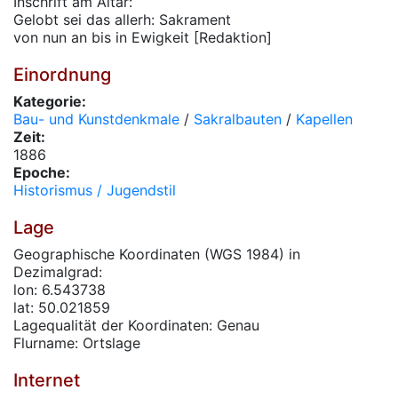
Inschrift am Altar:
Gelobt sei das allerh: Sakrament
von nun an bis in Ewigkeit [Redaktion]
Einordnung
Kategorie:
Bau- und Kunstdenkmale
/
Sakralbauten
/
Kapellen
Zeit:
1886
Epoche:
Historismus / Jugendstil
Lage
Geographische Koordinaten (WGS 1984) in
Dezimalgrad:
lon: 6.543738
lat: 50.021859
Lagequalität der Koordinaten: Genau
Flurname: Ortslage
Internet