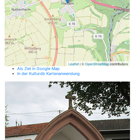
Leaflet
| ©
OpenStreetMap
contributors
Als Ziel in Google Map
In der Kulturdb Kartenanwendung