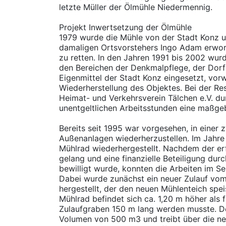
letzte Müller der Ölmühle Niedermennig.
Projekt Inwertsetzung der Ölmühle
1979 wurde die Mühle von der Stadt Konz u
damaligen Ortsvorstehers Ingo Adam erworb
zu retten. In den Jahren 1991 bis 2002 wurd
den Bereichen der Denkmalpflege, der Dor
Eigenmittel der Stadt Konz eingesetzt, vor
Wiederherstellung des Objektes. Bei der Res
Heimat- und Verkehrsverein Tälchen e.V. dur
unentgeltlichen Arbeitsstunden eine maßgeb
Bereits seit 1995 war vorgesehen, in einer 
Außenanlagen wiederherzustellen. Im Jahr
Mühlrad wiederhergestellt. Nachdem der er
gelang und eine finanzielle Beteiligung dur
bewilligt wurde, konnten die Arbeiten im 
Dabei wurde zunächst ein neuer Zulauf vo
hergestellt, der den neuen Mühlenteich spe
Mühlrad befindet sich ca. 1,20 m höher als f
Zulaufgraben 150 m lang werden musste. De
Volumen von 500 m3 und treibt über die ne