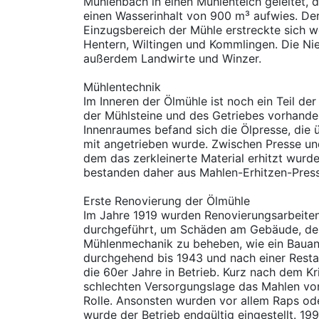
Mühlenbach in einen Mühlenteich geleitet, 
einen Wasserinhalt von 900 m³ aufwies. Der
Einzugsbereich der Mühle erstreckte sich wo
Hentern, Wiltingen und Kommlingen. Die Ni
außerdem Landwirte und Winzer.
Mühlentechnik
Im Inneren der Ölmühle ist noch ein Teil d
der Mühlsteine und des Getriebes vorhanden
Innenraumes befand sich die Ölpresse, die
mit angetrieben wurde. Zwischen Presse un
dem das zerkleinerte Material erhitzt wurd
bestanden daher aus Mahlen-Erhitzen-Press
Erste Renovierung der Ölmühle
Im Jahre 1919 wurden Renovierungsarbeite
durchgeführt, um Schäden am Gebäude, der
Mühlenmechanik zu beheben, wie ein Bauan
durchgehend bis 1943 und nach einer Resta
die 60er Jahre in Betrieb. Kurz nach dem Kr
schlechten Versorgungslage das Mahlen vo
Rolle. Ansonsten wurden vor allem Raps od
wurde der Betrieb endgültig eingestellt. 199