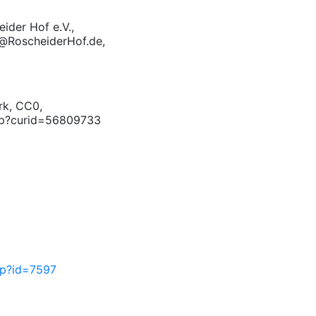
ider Hof e.V.,
o@RoscheiderHof.de,
rk, CC0,
hp?curid=56809733
php?id=7597