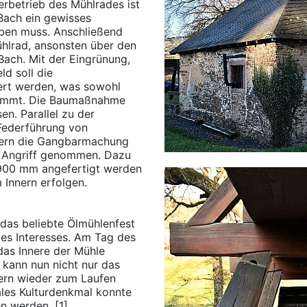
erbetrieb des Mühlrades ist
Bach ein gewisses
iben muss. Anschließend
ühlrad, ansonsten über den
Bach. Mit der Eingrünung,
d soll die
sert werden, was sowohl
 kommt. Die Baumaßnahme
n. Parallel zu der
Federführung von
itern die Gangbarmachung
n Angriff genommen. Dazu
900 mm angefertigt werden
 Innern erfolgen.
 das beliebte Ölmühlenfest
des Interesses. Am Tag des
as Innere der Mühle
 kann nun nicht nur das
ern wieder zum Laufen
ales Kulturdenkmal konnte
n werden. [1]