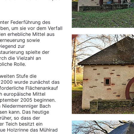
nter Federführung des
en, um sie vor dem Verfall
en erhebliche Mittel aus
ferneuerung sowie
wiegend zur
taurierung spielte der
ch die Vielzahl an
liche Rolle.
zweiten Stufe die
e 2000 wurde zunächst das
forderliche Flächenankauf
ch europäische Mittel
September 2005 beginnen.
m Niedermenniger Bach
isen kann. Das heutige
rüher, so dass der
r Teich besitzt ein
ue Holzrinne das Mühlrad