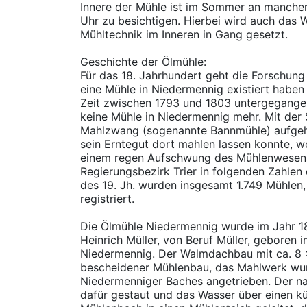
Innere der Mühle ist im Sommer an manche
Uhr zu besichtigen. Hierbei wird auch das 
Mühltechnik im Inneren in Gang gesetzt.
Geschichte der Ölmühle:
Für das 18. Jahrhundert geht die Forschung
eine Mühle in Niedermennig existiert haben
Zeit zwischen 1793 und 1803 untergegangen
keine Mühle in Niedermennig mehr. Mit der 
Mahlzwang (sogenannte Bannmühle) aufgeh
sein Erntegut dort mahlen lassen konnte, wo
einem regen Aufschwung des Mühlenwesens
Regierungsbezirk Trier in folgenden Zahlen d
des 19. Jh. wurden insgesamt 1.749 Mühlen
registriert.
Die Ölmühle Niedermennig wurde im Jahr 1
Heinrich Müller, von Beruf Müller, geboren 
Niedermennig. Der Walmdachbau mit ca. 8 
bescheidener Mühlenbau, das Mahlwerk wu
Niedermenniger Baches angetrieben. Der na
dafür gestaut und das Wasser über einen kü