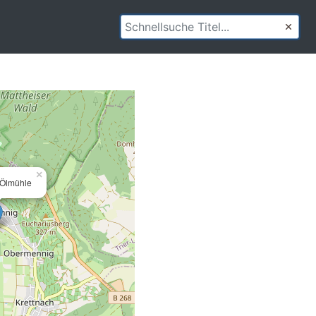
×
 Ölmühle