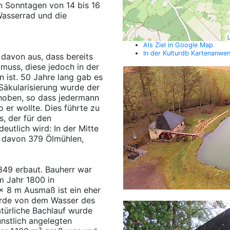
n Sonntagen von 14 bis 16
Wasserrad und die
L
Als Ziel in Google Map
In der Kulturdb Kartenanwe
 davon aus, dass bereits
 muss, diese jedoch in der
 ist. 50 Jahre lang gab es
Säkularisierung wurde der
oben, so dass jedermann
 er wollte. Dies führte zu
, der für den
eutlich wird: In der Mitte
, davon 379 Ölmühlen,
849 erbaut. Bauherr war
im Jahr 1800 in
x 8 m Ausmaß ist ein eher
rde von dem Wasser des
türliche Bachlauf wurde
nstlich angelegten