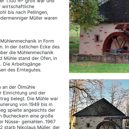
der 1.100 m² groß war und
 wirtschaftliche
hl bis nach Pellingen,
edermenniger Müller waren
er Mühlenmechanik in Form
. In der östlichen Ecke des
 über die Mühlenmechanik
d Mühle stand der Ofen, in
e. Die Arbeitsgänge
en des Erntegutes.
n an der Ölmühle
 Einrichtung und der
trag belegt. Die Mühle war
urierung von 1949 bis in
ieg spielte angesichts der
n Bucheckern eine große
er Nüsse- gemahlen. 1967
2 starb Nikolaus Müller, der