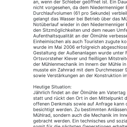
an, wenn der Schieber geöffnet ist. Ein Dau
nicht vorgesehen, da dem Niedermenniger 
Durchlaufvolumen (61 pro Sekunde) verble
gelangt das Wasser bei Betrieb über das M
Notüberlauf wieder in den Niedermenniger 
den Sitzmöglichkeiten und dem neuen Umfel
Aufenthaltsqualität an der Ölmühle verbes
Einheimischen als auch Touristen zugute
wurde im Mai 2006 erfolgreich abgeschlosse
Gestaltung der Außenanlagen wurde unter 
Ortsvorsteher Klever und fleißigen Mitstre
der Mühlenmechanik im Innern der Mühle i
musste ein Zahnrad mit dem Durchmesser 
sowie Verstärkungen an der Konstruktion im
Heutige Situation:
Jährlich findet an der Ölmühle am Vatertag
statt und rückt den Ort in den Mittelpunkt 
offenen Denkmals sowie auf Anfrage kann d
besichtigt werden. Zu bestimmten Anlässen
Mühlrad, sondern auch die Mechanik im Inn
gebracht werden. Ein technisches und sozi
somit für die nächsten Generationen erhalte