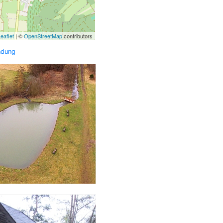
eaflet
| ©
OpenStreetMap
contributors
ndung