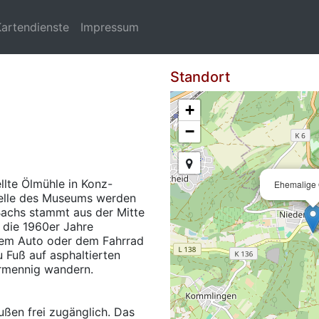
Kartendienste
Impressum
Standort
+
−
lte Ölmühle in Konz-
Ehemalige
telle des Museums werden
Bachs stammt aus der Mitte
 die 1960er Jahre
 dem Auto oder dem Fahrrad
 Fuß auf asphaltierten
rmennig wandern.
ßen frei zugänglich. Das