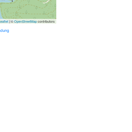
eaflet
| ©
OpenStreetMap
contributors
ndung