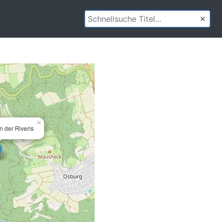
×
 der Riveris