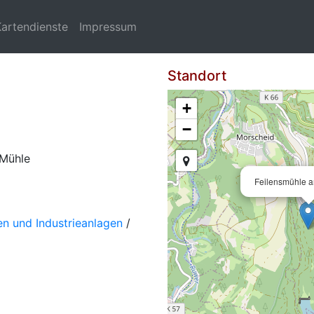
Kartendienste
Impressum
Standort
+
−
 Mühle
Feilensmühle an
n und Industrieanlagen
/