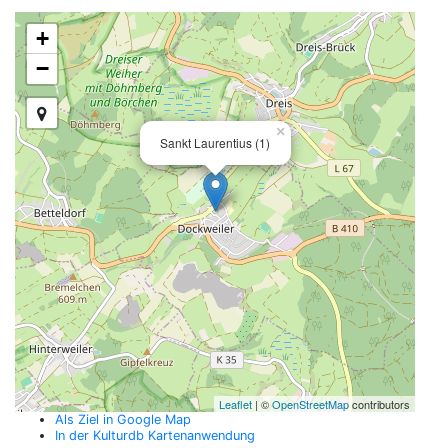
+
−
×
Sankt Laurentius (1)
Leaflet
| ©
OpenStreetMap
contributors
Als Ziel in Google Map
In der Kulturdb Kartenanwendung