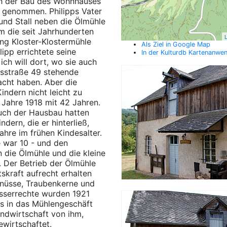
ch der Bau des Wohnhauses
f genommen. Philipps Vater
und Stall neben die Ölmühle
m die seit Jahrhunderten
L
ung Kloster-Klostermühle
Als Ziel in Google Map
ipp errichtete seine
In der Kulturdb Kartenanwe
ch will dort, wo sie auch
esstraße 49 stehende
acht haben. Aber die
indern nicht leicht zu
 Jahre 1918 mit 42 Jahren.
uch der Hausbau hatten
dern, die er hinterließ,
ahre im frühen Kindesalter.
te war 10 - und den
 die Ölmühle und die kleine
. Der Betrieb der Ölmühle
tskraft aufrecht erhalten
nüsse, Traubenkerne und
asserrechte wurden 1921
us in das Mühlengeschäft
andwirtschaft von ihm,
ewirtschaftet.