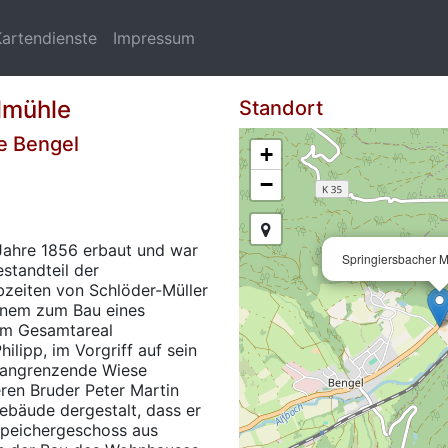
Kartendienste
Impressum
lmühle
Standort
e Bengel
+
−
 Jahre 1856 erbaut und war
Springiersbacher M
estandteil der
bzeiten von Schlöder-Müller
inem zum Bau eines
em Gesamtareal
ilipp, im Vorgriff auf sein
e angrenzende Wiese
ren Bruder Peter Martin
ebäude dergestalt, dass er
Speichergeschoss aus