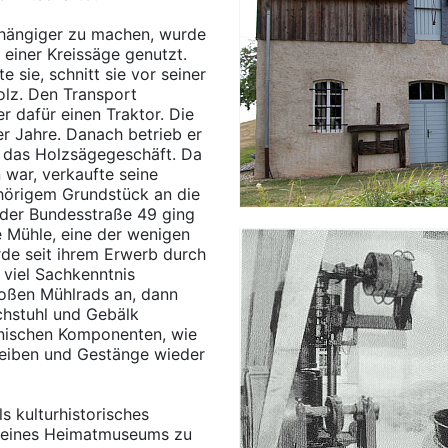
hängiger zu machen, wurde
 einer Kreissäge genutzt.
 sie, schnitt sie vor seiner
olz. Den Transport
r dafür einen Traktor. Die
r Jahre. Danach betrieb er
h das Holzsägegeschäft. Da
war, verkaufte seine
hörigem Grundstück an die
der Bundesstraße 49 ging
e Mühle, eine der wenigen
rde seit ihrem Erwerb durch
viel Sachkenntnis
roßen Mühlrads an, dann
hstuhl und Gebälk
chnischen Komponenten, wie
heiben und Gestänge wieder
ls kulturhistorisches
k eines Heimatmuseums zu