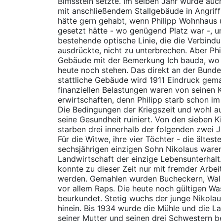
Bimsstein setzte. Im selben Jahr wurde au
mit anschließendem Stallgebäude in Angrif
hätte gern gehabt, wenn Philipp Wohnhaus 
gesetzt hätte - wo genügend Platz war -, u
bestehende optische Linie, die die Verbind
ausdrückte, nicht zu unterbrechen. Aber Phil
Gebäude mit der Bemerkung Ich bauda, wo i
heute noch stehen. Das direkt an der Bund
stattliche Gebäude wird 1911 Eindruck gem
finanziellen Belastungen waren von seinen K
erwirtschaften, denn Philipp starb schon im
Die Bedingungen der Kriegszeit und wohl a
seine Gesundheit ruiniert. Von den sieben Kin
starben drei innerhalb der folgenden zwei J
Für die Witwe, ihre vier Töchter - die ältes
sechsjährigen einzigen Sohn Nikolaus waren
Landwirtschaft der einzige Lebensunterhalt
konnte zu dieser Zeit nur mit fremder Arbei
werden. Gemahlen wurden Bucheckern, Wal
vor allem Raps. Die heute noch gültigen W
beurkundet. Stetig wuchs der junge Nikola
hinein. Bis 1934 wurde die Mühle und die L
seiner Mutter und seinen drei Schwestern b