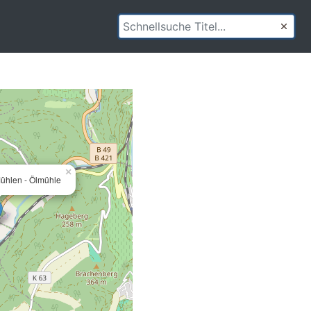
×
ühlen - Ölmühle