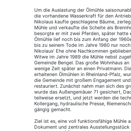
Um die Auslastung der Ölmühle saisonunab
die vorhandene Wasserkraft für den Antrieb
Nikolaus kaufte geschlagene Bäume, zerlegte
Mühle und verkaufte die Scheite als Brennh
besorgte er mit zwei Pferden, später hatte e
Ölmühle lief noch bis zum Anfang der 1960e
bis zu seinem Tode im Jahre 1980 nur noc
Nikolaus' Ehe ohne Nachkommen geblieben 
Witwe im Jahre 1989 die Mühle nebst zuge
Gemeinde Bengel. Das große Wohnhaus an 
wenige Zeit später an einen Privatmann. Di
erhaltenen Ölmühlen in Rheinland-Pfalz, wu
die Gemeinde mit großem Engagement und 
restauriert. Zunächst nahm man sich des g
wurde das Außengemäuer 71 gesichert, Dac
teilweise ersetzt, und jetzt werden die te
Kollergang, hydraulische Presse, Riemensc
gängig gemacht.
Ziel ist es, eine voll funktionsfähige Mühle a
Dokument und zentrales Ausstellungsstüc