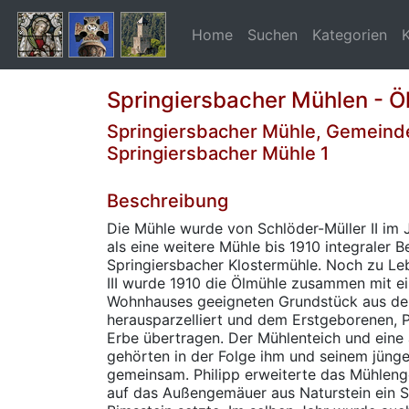
Home
Suchen
Kategorien
Springiersbacher Mühlen - Ö
Springiersbacher Mühle, Gemeind
Springiersbacher Mühle 1
Beschreibung
Die Mühle wurde von Schlöder-Müller II im
als eine weitere Mühle bis 1910 integraler B
Springiersbacher Klostermühle. Noch zu Le
III wurde 1910 die Ölmühle zusammen mit e
Wohnhauses geeigneten Grundstück aus d
herausparzelliert und dem Erstgeborenen, Ph
Erbe übertragen. Der Mühlenteich und ein
gehörten in der Folge ihm und seinem jünge
gemeinsam. Philipp erweiterte das Mühleng
auf das Außengemäuer aus Naturstein ein 