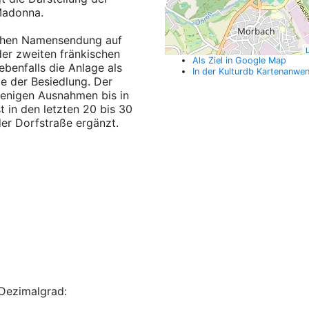
 Madonna.
schen Namensendung auf
L
er zweiten fränkischen
Als Ziel in Google Map
benfalls die Anlage als
In der Kulturdb Kartenanwe
ie der Besiedlung. Der
wenigen Ausnahmen bis in
t in den letzten 20 bis 30
er Dorfstraße ergänzt.
Dezimalgrad: