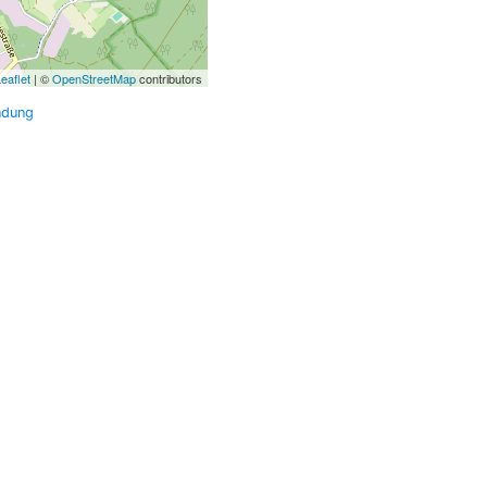
eaflet
| ©
OpenStreetMap
contributors
ndung