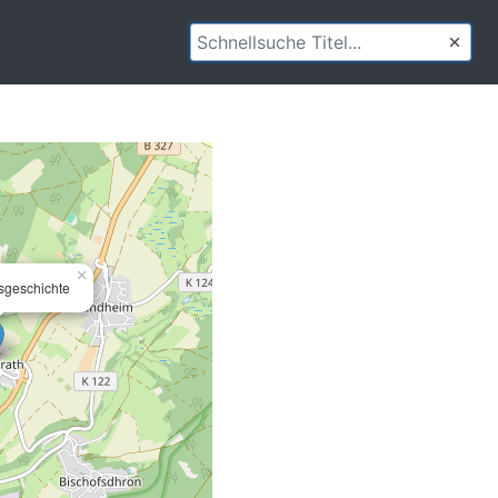
×
tsgeschichte