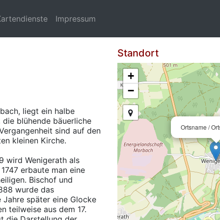
Kartendienste
Impressum
Standort
+
−
ach, liegt ein halbe
 die blühende bäuerliche
Ortsname / Or
Vergangenheit sind auf den
ten kleinen Kirche.
69 wird Wenigerath als
e 1747 erbaute man eine
eiligen. Bischof und
1888 wurde das
 Jahre später eine Glocke
n teilweise aus dem 17.
t die Darstellung der