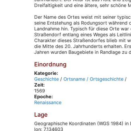
Dreifaltigkeit und eine ältere, sehr schöne
Der Name des Ortes weist mit seiner typi
seine Entstehung als Rodungsort während d
Landnahme hin. Typisch für diese Orte war e
Straßendorf entlang eines Weges als Leitlin
Charakter dieses Straßendorfes blieb mit 
die Mitte des 20. Jahrhunderts erhalten. Ers
Jahren wurden Baugebiete in Randlage zu d
Einordnung
Kategorie:
Geschichte
/
Ortsname / Ortsgeschichte
/
Zeit:
1569
Epoche:
Renaissance
Lage
Geographische Koordinaten (WGS 1984) in 
lon: 7.134603