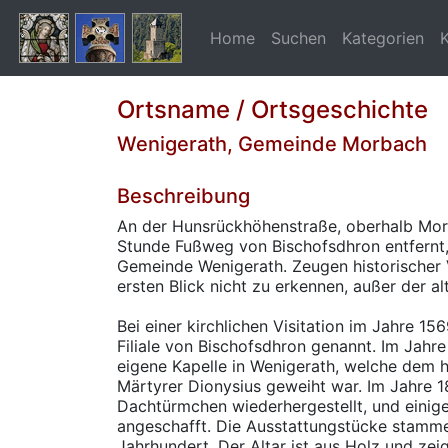
Home
Suchen
Kategorien
Ortsname / Ortsgeschichte
Wenigerath, Gemeinde Morbach
Beschreibung
An der Hunsrückhöhenstraße, oberhalb Morb
Stunde Fußweg von Bischofsdhron entfernt,
Gemeinde Wenigerath. Zeugen historischer 
ersten Blick nicht zu erkennen, außer der al
Bei einer kirchlichen Visitation im Jahre 15
Filiale von Bischofsdhron genannt. Im Jahr
eigene Kapelle in Wenigerath, welche dem h
Märtyrer Dionysius geweiht war. Im Jahre 
Dachtürmchen wiederhergestellt, und einige
angeschafft. Die Ausstattungstücke stamme
Jahrhundert. Der Altar ist aus Holz und zeig