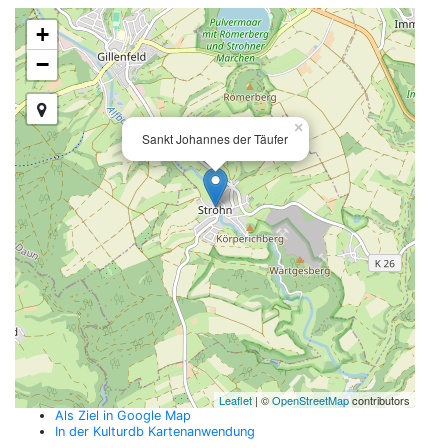
+
−
×
Sankt Johannes der Täufer
Leaflet
| ©
OpenStreetMap
contributors
Als Ziel in Google Map
In der Kulturdb Kartenanwendung