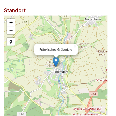
Standort
+
−
×
Fränkisches Gräberfeld