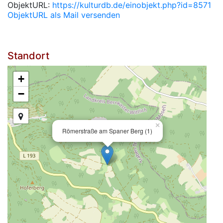
ObjektURL:
https://kulturdb.de/einobjekt.php?id=8571
ObjektURL als Mail versenden
Standort
+
−
×
Römerstraße am Spaner Berg (1)