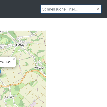
×
hte Hisel