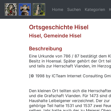
Home
Suchen
Kategorien
Ortsgeschichte Hisel
Hisel, Gemeinde Hisel
Beschreibung
Eine Urkunde von 786 / 87 bestätigt dem Kl
Besitz in Hoensal. Später gehört der Ort te
und teils zur Herrschaft Vianden, im Herz
[© 1998 by ICTeam Internet Consulting Gm
Den kleinen Ort teilten sich die Herrschaft
und die Grafschaft Vianden. Für 1473 sind d
Haushalte Leibeigener verzeichnet. Der zur
gehörige Teil hatte 1531 und 1537 zwei Feue
selben Jahr hatte auch der zu Meierei Obe