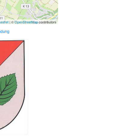
eaflet
| ©
OpenStreetMap
contributors
ndung