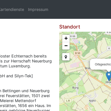
Kartendienste
Impressum
Standort
+
−
oster Echternach bereits
ils zur Herrschaft Neuerburg
Ortsgeschic
ogtum Luxemburg.
bH and Silyn-Tek]
en Bettingen und Neuerburg
rei Feuerstätten, 1501 zwei
 Meierei Mettendorf
rstätten, 1656 ein Haus. Im
rweis gehörige Neuerburger