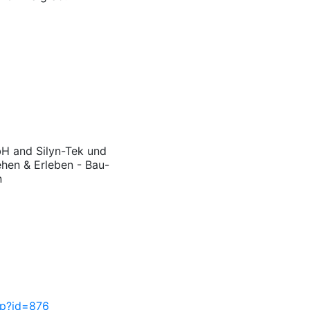
H and Silyn-Tek und
ehen & Erleben - Bau-
n
php?id=876