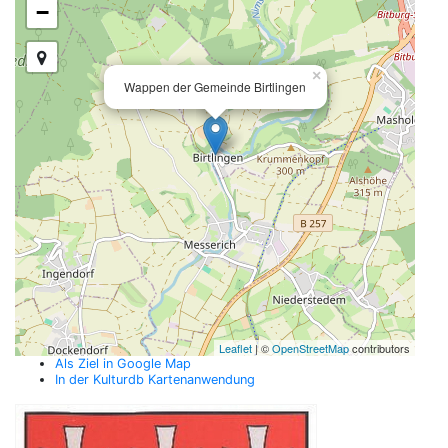
−
×
Wappen der Gemeinde Birtlingen
Leaflet
| ©
OpenStreetMap
contributors
Als Ziel in Google Map
In der Kulturdb Kartenanwendung