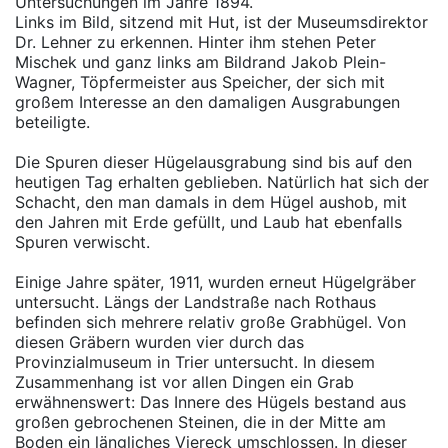
Untersuchungen im Jahre 1894.
Links im Bild, sitzend mit Hut, ist der Museumsdirektor
Dr. Lehner zu erkennen. Hinter ihm stehen Peter
Mischek und ganz links am Bildrand Jakob Plein-
Wagner, Töpfermeister aus Speicher, der sich mit
großem Interesse an den damaligen Ausgrabungen
beteiligte.
Die Spuren dieser Hügelausgrabung sind bis auf den
heutigen Tag erhalten geblieben. Natürlich hat sich der
Schacht, den man damals in dem Hügel aushob, mit
den Jahren mit Erde gefüllt, und Laub hat ebenfalls
Spuren verwischt.
Einige Jahre später, 1911, wurden erneut Hügelgräber
untersucht. Längs der Landstraße nach Rothaus
befinden sich mehrere relativ große Grabhügel. Von
diesen Gräbern wurden vier durch das
Provinzialmuseum in Trier untersucht. In diesem
Zusammenhang ist vor allen Dingen ein Grab
erwähnenswert: Das Innere des Hügels bestand aus
großen gebrochenen Steinen, die in der Mitte am
Boden ein längliches Viereck umschlossen. In dieser