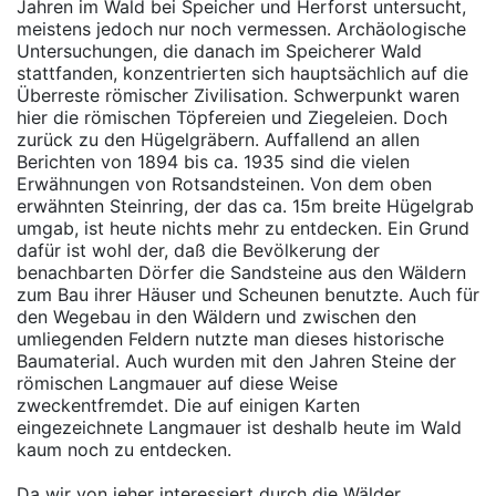
Jahren im Wald bei Speicher und Herforst untersucht,
meistens jedoch nur noch vermessen. Archäologische
Untersuchungen, die danach im Speicherer Wald
stattfanden, konzentrierten sich hauptsächlich auf die
Überreste römischer Zivilisation. Schwerpunkt waren
hier die römischen Töpfereien und Ziegeleien. Doch
zurück zu den Hügelgräbern. Auffallend an allen
Berichten von 1894 bis ca. 1935 sind die vielen
Erwähnungen von Rotsandsteinen. Von dem oben
erwähnten Steinring, der das ca. 15m breite Hügelgrab
umgab, ist heute nichts mehr zu entdecken. Ein Grund
dafür ist wohl der, daß die Bevölkerung der
benachbarten Dörfer die Sandsteine aus den Wäldern
zum Bau ihrer Häuser und Scheunen benutzte. Auch für
den Wegebau in den Wäldern und zwischen den
umliegenden Feldern nutzte man dieses historische
Baumaterial. Auch wurden mit den Jahren Steine der
römischen Langmauer auf diese Weise
zweckentfremdet. Die auf einigen Karten
eingezeichnete Langmauer ist deshalb heute im Wald
kaum noch zu entdecken.
Da wir von jeher interessiert durch die Wälder