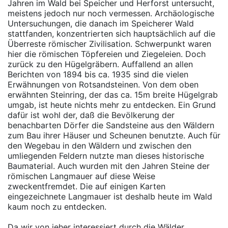
Jahren im Wald bei Speicher und Herforst untersucht,
meistens jedoch nur noch vermessen. Archäologische
Untersuchungen, die danach im Speicherer Wald
stattfanden, konzentrierten sich hauptsächlich auf die
Überreste römischer Zivilisation. Schwerpunkt waren
hier die römischen Töpfereien und Ziegeleien. Doch
zurück zu den Hügelgräbern. Auffallend an allen
Berichten von 1894 bis ca. 1935 sind die vielen
Erwähnungen von Rotsandsteinen. Von dem oben
erwähnten Steinring, der das ca. 15m breite Hügelgrab
umgab, ist heute nichts mehr zu entdecken. Ein Grund
dafür ist wohl der, daß die Bevölkerung der
benachbarten Dörfer die Sandsteine aus den Wäldern
zum Bau ihrer Häuser und Scheunen benutzte. Auch für
den Wegebau in den Wäldern und zwischen den
umliegenden Feldern nutzte man dieses historische
Baumaterial. Auch wurden mit den Jahren Steine der
römischen Langmauer auf diese Weise
zweckentfremdet. Die auf einigen Karten
eingezeichnete Langmauer ist deshalb heute im Wald
kaum noch zu entdecken.
Da wir von jeher interessiert durch die Wälder