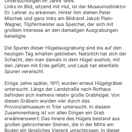
Untersuchungen im Jahre 1894.
Links im Bild, sitzend mit Hut, ist der Museumsdirektor
Dr. Lehner zu erkennen. Hinter ihm stehen Peter
Mischek und ganz links am Bildrand Jakob Plein-
Wagner, Töpfermeister aus Speicher, der sich mit
großem Interesse an den damaligen Ausgrabungen
beteiligte.
Die Spuren dieser Hügelausgrabung sind bis auf den
heutigen Tag erhalten geblieben. Natürlich hat sich der
Schacht, den man damals in dem Hügel aushob, mit
den Jahren mit Erde gefüllt, und Laub hat ebenfalls
Spuren verwischt.
Einige Jahre später, 1911, wurden erneut Hügelgräber
untersucht. Längs der Landstraße nach Rothaus
befinden sich mehrere relativ große Grabhügel. Von
diesen Gräbern wurden vier durch das
Provinzialmuseum in Trier untersucht. In diesem
Zusammenhang ist vor allen Dingen ein Grab
erwähnenswert: Das Innere des Hügels bestand aus
großen gebrochenen Steinen, die in der Mitte am
Boden ein längliches Viereck umschlossen. In dieser