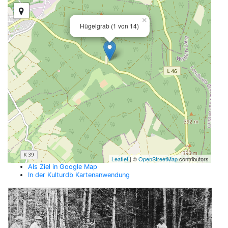
×
Hügelgrab (1 von 14)
Leaflet
| ©
OpenStreetMap
contributors
Als Ziel in Google Map
In der Kulturdb Kartenanwendung