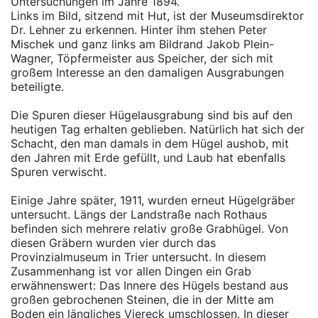
Untersuchungen im Jahre 1894.
Links im Bild, sitzend mit Hut, ist der Museumsdirektor
Dr. Lehner zu erkennen. Hinter ihm stehen Peter
Mischek und ganz links am Bildrand Jakob Plein-
Wagner, Töpfermeister aus Speicher, der sich mit
großem Interesse an den damaligen Ausgrabungen
beteiligte.
Die Spuren dieser Hügelausgrabung sind bis auf den
heutigen Tag erhalten geblieben. Natürlich hat sich der
Schacht, den man damals in dem Hügel aushob, mit
den Jahren mit Erde gefüllt, und Laub hat ebenfalls
Spuren verwischt.
Einige Jahre später, 1911, wurden erneut Hügelgräber
untersucht. Längs der Landstraße nach Rothaus
befinden sich mehrere relativ große Grabhügel. Von
diesen Gräbern wurden vier durch das
Provinzialmuseum in Trier untersucht. In diesem
Zusammenhang ist vor allen Dingen ein Grab
erwähnenswert: Das Innere des Hügels bestand aus
großen gebrochenen Steinen, die in der Mitte am
Boden ein längliches Viereck umschlossen. In dieser