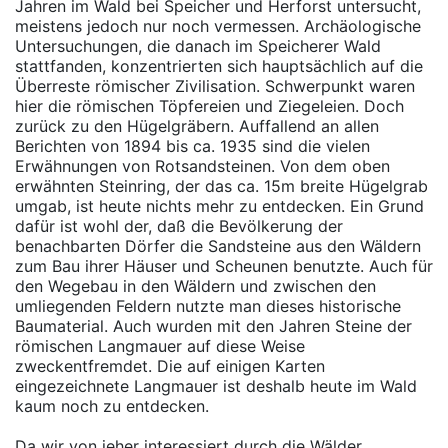
Jahren im Wald bei Speicher und Herforst untersucht,
meistens jedoch nur noch vermessen. Archäologische
Untersuchungen, die danach im Speicherer Wald
stattfanden, konzentrierten sich hauptsächlich auf die
Überreste römischer Zivilisation. Schwerpunkt waren
hier die römischen Töpfereien und Ziegeleien. Doch
zurück zu den Hügelgräbern. Auffallend an allen
Berichten von 1894 bis ca. 1935 sind die vielen
Erwähnungen von Rotsandsteinen. Von dem oben
erwähnten Steinring, der das ca. 15m breite Hügelgrab
umgab, ist heute nichts mehr zu entdecken. Ein Grund
dafür ist wohl der, daß die Bevölkerung der
benachbarten Dörfer die Sandsteine aus den Wäldern
zum Bau ihrer Häuser und Scheunen benutzte. Auch für
den Wegebau in den Wäldern und zwischen den
umliegenden Feldern nutzte man dieses historische
Baumaterial. Auch wurden mit den Jahren Steine der
römischen Langmauer auf diese Weise
zweckentfremdet. Die auf einigen Karten
eingezeichnete Langmauer ist deshalb heute im Wald
kaum noch zu entdecken.
Da wir von jeher interessiert durch die Wälder