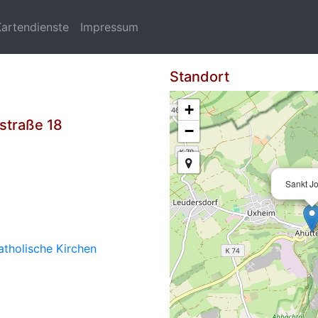
Kartendienste
Impressum
Standort
+
straße 18
−
Sankt J
atholische Kirchen