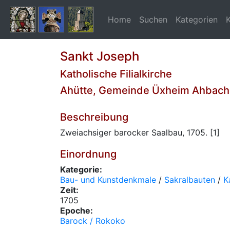
Home
Suchen
Kategorien
Sankt Joseph
Katholische Filialkirche
Ahütte, Gemeinde Üxheim Ahbach
Beschreibung
Zweiachsiger barocker Saalbau, 1705. [1]
Einordnung
Kategorie:
Bau- und Kunstdenkmale
/
Sakralbauten
/
K
Zeit:
1705
Epoche:
Barock / Rokoko