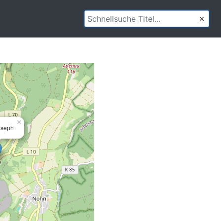
×
oseph