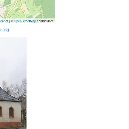
eaflet
| ©
OpenStreetMap
contributors
ndung