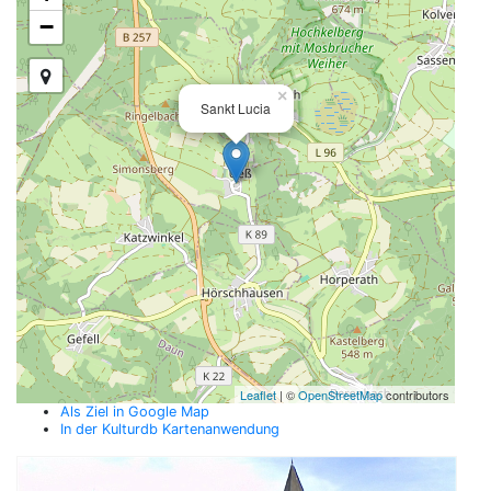
−
×
Sankt Lucia
Leaflet
| ©
OpenStreetMap
contributors
Als Ziel in Google Map
In der Kulturdb Kartenanwendung