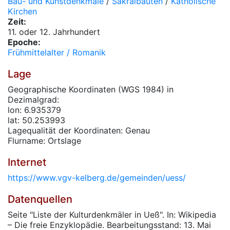
Bau- und Kunstdenkmale
/
Sakralbauten
/
Katholische
Kirchen
Zeit:
11. oder 12. Jahrhundert
Epoche:
Frühmittelalter / Romanik
Lage
Geographische Koordinaten (WGS 1984) in
Dezimalgrad:
lon: 6.935379
lat: 50.253993
Lagequalität der Koordinaten: Genau
Flurname: Ortslage
Internet
https://www.vgv-kelberg.de/gemeinden/uess/
Datenquellen
Seite "Liste der Kulturdenkmäler in Ueß". In: Wikipedia
– Die freie Enzyklopädie. Bearbeitungsstand: 13. Mai