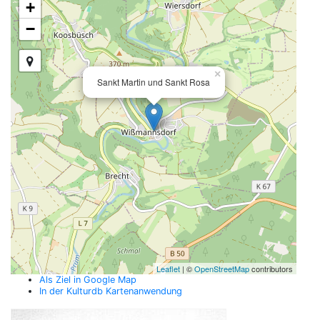
+
−
×
Sankt Martin und Sankt Rosa
Leaflet
| ©
OpenStreetMap
contributors
Als Ziel in Google Map
In der Kulturdb Kartenanwendung