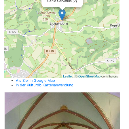
Sankt Servatius (2)
Leaflet
| ©
OpenStreetMap
contributors
Als Ziel in Google Map
In der Kulturdb Kartenanwendung