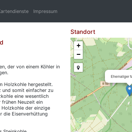
Kartendienste
Impressum
Standort
id
+
−
en, der von einem Köhler in
gen.
Ehemaliger M
m Holzkohle hergestellt.
lz und somit einfacher zu
zkohle eine wesentlich
r frühen Neuzeit ein
 Holzkohle der einzige
ür die Eisenverhüttung
s Steinkohle