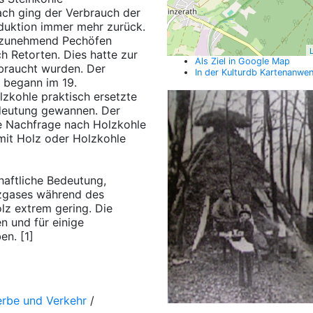
ach ging der Verbrauch der
oduktion immer mehr zurück.
 zunehmend Pechöfen
L
 Retorten. Dies hatte zur
Als Ziel in Google Map
braucht wurden. Der
In der Kulturdb Kartenanwe
i begann im 19.
lzkohle praktisch ersetzte
edeutung gewannen. Der
ke Nachfrage nach Holzkohle
it Holz oder Holzkohle
haftliche Bedeutung,
lzgases während des
z extrem gering. Die
n und für einige
n. [1]
erbe und Verkehr
/