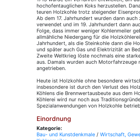
hochofentauglichen Koks herzustellen. Dan
teuren Holzkohle trotz steigender Eisenpr
Ab dem 17. Jahrhundert wurden dann auch
verwendet und im 19. Jahrhundert dann auch
Folge, dass immer weniger Kohlenmeiler ge
allmähliche Niedergang für die Holzköhlere
Jahrhundert, als die Steinkohle dann die Ho
und später auch Gas und Elektrizität an B
Zweite Weltkrieg löste nochmals eine star
aus. Damals wurden auch Motorfahrzeuge m
angetrieben.
Heute ist Holzkohle ohne besondere wirtsc
insbesondere ist durch den Verlust des Ho
Köhlens die Brennwertausbeute aus dem Hol
Köhlerei wird nur noch aus Traditionsgründe
Spezialanwendungen von Holzkohle betriebe
Einordnung
Kategorie:
Bau- und Kunstdenkmale
/
Wirtschaft, Gew