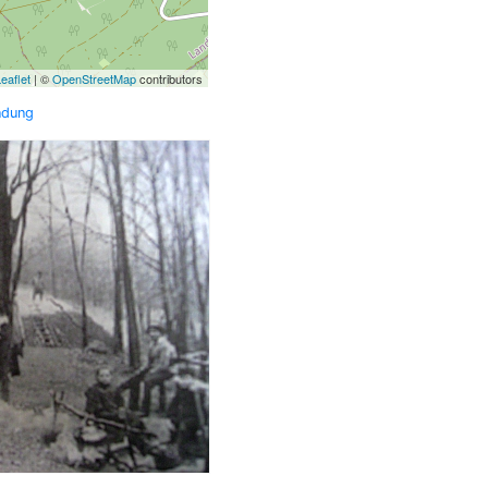
eaflet
| ©
OpenStreetMap
contributors
ndung