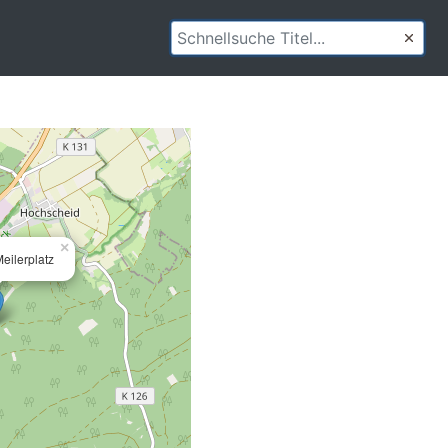
×
eilerplatz